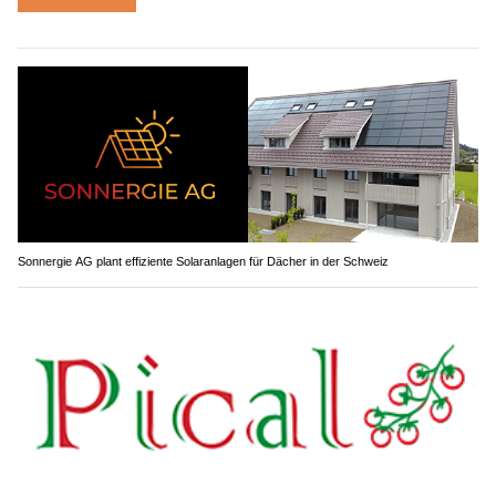
Sonnergie AG plant effiziente Solaranlagen für Dächer in der Schweiz