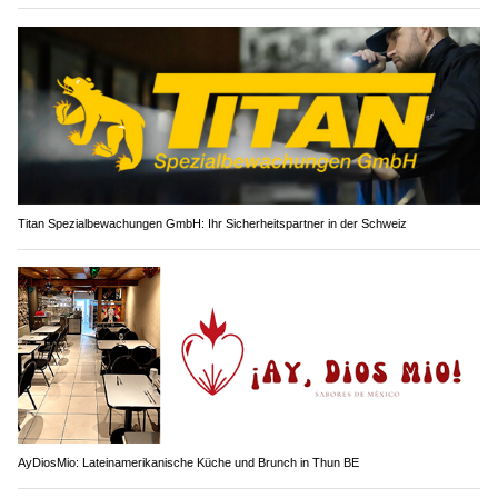
Titan Spezialbewachungen GmbH: Ihr Sicherheitspartner in der Schweiz
AyDiosMio: Lateinamerikanische Küche und Brunch in Thun BE