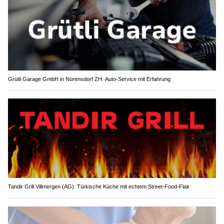
Grütli Garage GmbH in Nürensdorf ZH: Auto-Service mit Erfahrung
Tandir Grill Villmergen (AG): Türkische Küche mit echtem Street-Food-Flair