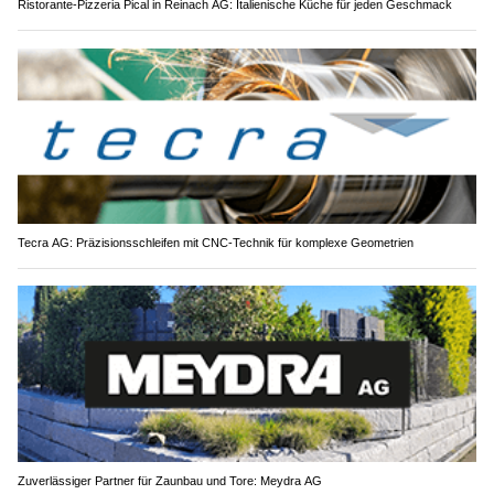
Ristorante-Pizzeria Pical in Reinach AG: Italienische Küche für jeden Geschmack
Tecra AG: Präzisionsschleifen mit CNC-Technik für komplexe Geometrien
Zuverlässiger Partner für Zaunbau und Tore: Meydra AG