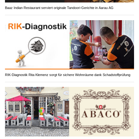
Baaz Indian Restaurant serviert originale Tandoori-Gerichte in Aarau AG
RIK-Diagnostik Rita Klemenz sorgt für sichere Wohnräume dank Schadstoffprüfung