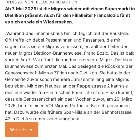
01.05.26
VON
BELMEDIA REDAKTION
Ab 7. Mai 2026 ist die Migros wieder mit einem Supermarkt in
Dietlikon präsent. Auch für den Filialleiter Franc Bozic fühlt
es sich an wie ein Wiedersehen.
„Während des Innenausbaus bin ich täglich auf der Baustelle.
Oft treffe ich dabei Passantinnen und Passanten, die mir
sagen, dass sie die Migros vermissen“, erzählt der Leiter der
neuen Migros Dietlikon-Brunnenwiese, Franc Bozic. Das ist bald
vorbei: Am 7. Mai öffnet die rundum erneuerte Migros Dietlikon-
Brunnenwiese zum ersten Mal. Das besiegelt die Rückkehr der
Genossenschaft Migros Zürich nach Dietlikon. Sie hatte in der
Gemeinde zuvor schon mehrere Jahrzehnte lang eine Migros
betrieben. Mit dem Neubau an der Pappelstrasse 2 kann sie
dies nun wieder tun – in frischen Räumlichkeiten. Hinzu kommt,
dass die Genossenschaft ein paar Wochen zuvor, am 26. März
2026, bereits einen VOI Migros-Partner in Betrieb genommen
hat. Dazu wurde die frühere Spar-Filiale an der Bahnhofstasse
42 in Dietlikon umfassend umgebaut.
Weiterlesen