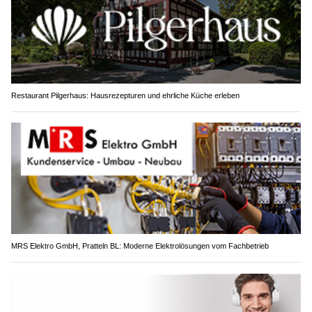
Restaurant Pilgerhaus: Hausrezepturen und ehrliche Küche erleben
MRS Elektro GmbH, Pratteln BL: Moderne Elektrolösungen vom Fachbetrieb