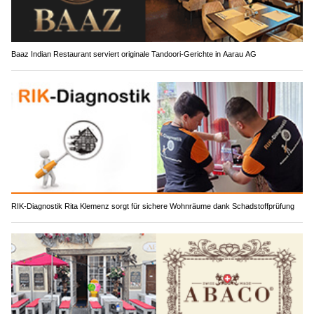
Baaz Indian Restaurant serviert originale Tandoori-Gerichte in Aarau AG
RIK-Diagnostik Rita Klemenz sorgt für sichere Wohnräume dank Schadstoffprüfung