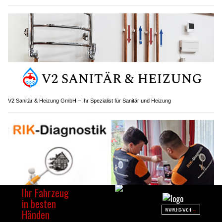
V2 Sanitär & Heizung GmbH – Ihr Spezialist für Sanitär und Heizung
RIK-Diagnostik Rita Klemenz sorgt für sichere Wohnräume dank Schadstoffprüfung