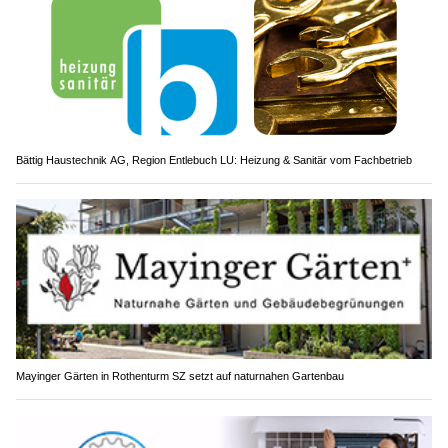
Bättig Haustechnik AG, Region Entlebuch LU: Heizung & Sanitär vom Fachbetrieb
Mayinger Gärten in Rothenturm SZ setzt auf naturnahen Gartenbau