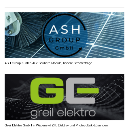
ASH Group Künten AG: Saubere Module, höhere Stromerträge
Greil Elektro GmbH in Wädenswil ZH: Elektro- und Photovoltaik-Lösungen