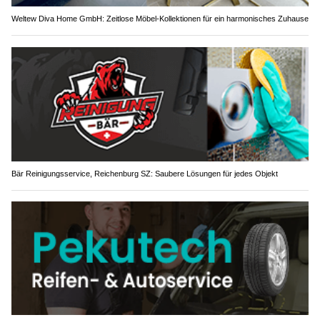
Weltew Diva Home GmbH: Zeitlose Möbel-Kollektionen für ein harmonisches Zuhause
Bär Reinigungsservice, Reichenburg SZ: Saubere Lösungen für jedes Objekt