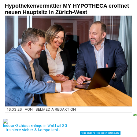
Hypothekenvermittler MY HYPOTHECA eröffnet
neuen Hauptsitz in Zürich-West
16.03.26
VON
BELMEDIA REDAKTION
Der unabhängige Hypothekenvermittler MY HYPOTHECA ist
an seinen neuen Standort an der Josefstrasse 214 in Zürich-
West umgezogen.