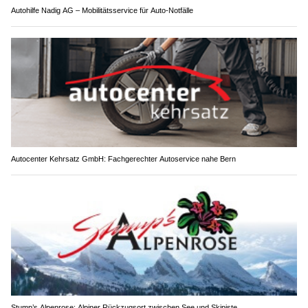
Autohilfe Nadig AG – Mobilitätsservice für Auto‑Notfälle
Autocenter Kehrsatz GmbH: Fachgerechter Autoservice nahe Bern
Stump’s Alpenrose: Alpiner Rückzugsort zwischen See und Skipiste