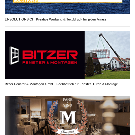
LT-SOLUTIONS.CH: Kreative Werbung & Textildruck für jeden Anlass
Bitzer Fenster & Montagen GmbH: Fachbetrieb für Fenster, Türen & Montage