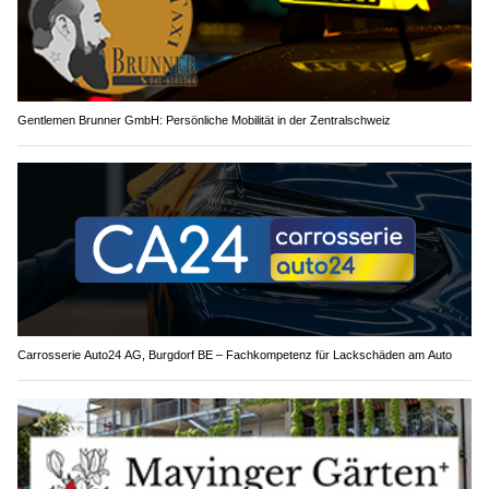
Gentlemen Brunner GmbH: Persönliche Mobilität in der Zentralschweiz
Carrosserie Auto24 AG, Burgdorf BE – Fachkompetenz für Lackschäden am Auto