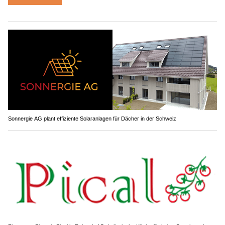
Sonnergie AG plant effiziente Solaranlagen für Dächer in der Schweiz