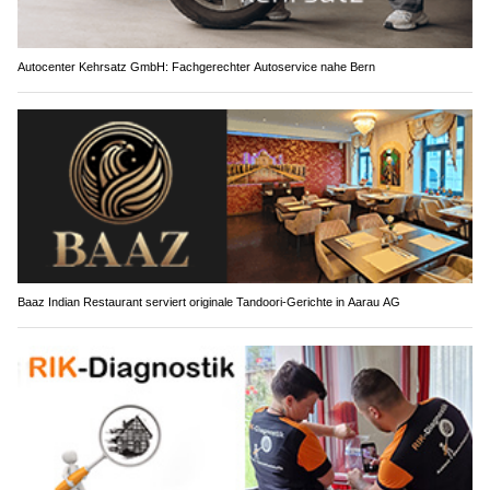
Autocenter Kehrsatz GmbH: Fachgerechter Autoservice nahe Bern
Baaz Indian Restaurant serviert originale Tandoori-Gerichte in Aarau AG