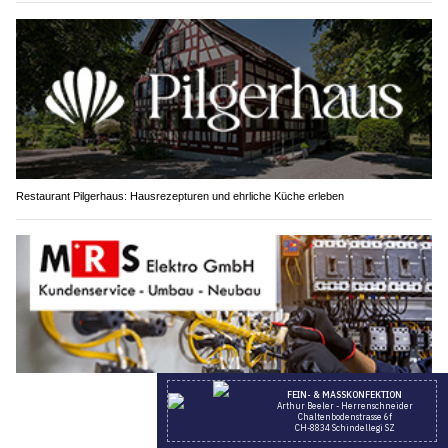
Restaurant Pilgerhaus: Hausrezepturen und ehrliche Küche erleben
MRS Elektro GmbH, Pratteln BL: Moderne Elektrolösungen vom Fachbetrieb