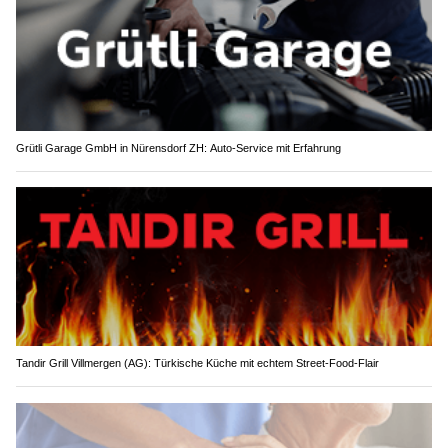
Grütli Garage GmbH in Nürensdorf ZH: Auto-Service mit Erfahrung
Tandir Grill Villmergen (AG): Türkische Küche mit echtem Street-Food-Flair