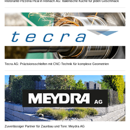
Ristorante-Pizzeria Pical in Reinach AG: Italienische Küche für jeden Geschmack
Tecra AG: Präzisionsschleifen mit CNC-Technik für komplexe Geometrien
Zuverlässiger Partner für Zaunbau und Tore: Meydra AG