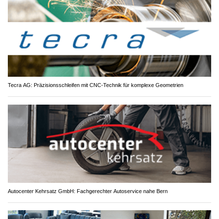
Tecra AG: Präzisionsschleifen mit CNC-Technik für komplexe Geometrien
Autocenter Kehrsatz GmbH: Fachgerechter Autoservice nahe Bern