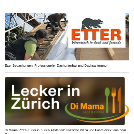
Etter Bedachungen: Professioneller Dachunterhalt und Dachsanierung
Di Mama Pizza Kurier in Zürich Altstetten: Köstliche Pizza und Pasta direkt aus dem