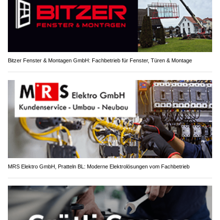
Bitzer Fenster & Montagen GmbH: Fachbetrieb für Fenster, Türen & Montage
MRS Elektro GmbH, Pratteln BL: Moderne Elektrolösungen vom Fachbetrieb