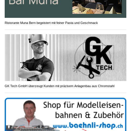
Ristorante Muna Bern begeistert mit feiner Pasta und Geschmack
GK Tech GmbH überzeugt Kunden mit präzisem Anlagenbau aus Chromstahl