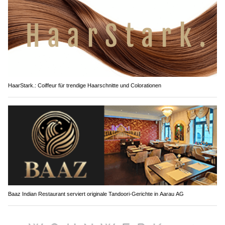
HaarStark.: Coiffeur für trendige Haarschnitte und Colorationen
Baaz Indian Restaurant serviert originale Tandoori-Gerichte in Aarau AG