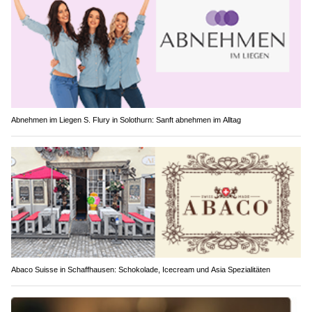
Abnehmen im Liegen S. Flury in Solothurn: Sanft abnehmen im Alltag
Abaco Suisse in Schaffhausen: Schokolade, Icecream und Asia Spezialitäten