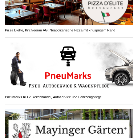
Pizza D’élite, Kirchleerau AG: Neapolitanische Pizza mit knusprigem Rand
PneuMarks KLG: Reifenhandel, Autoservice und Fahrzeugpflege