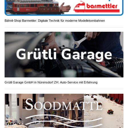
Bähnli-Shop Barmettler: Digitale Technik für moderne Modelleisenbahnen
Grütli Garage GmbH in Nürensdorf ZH: Auto-Service mit Erfahrung