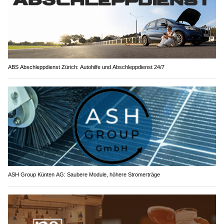
ABS Abschleppdienst Zürich: Autohilfe und Abschleppdienst 24/7
ASH Group Künten AG: Saubere Module, höhere Stromerträge