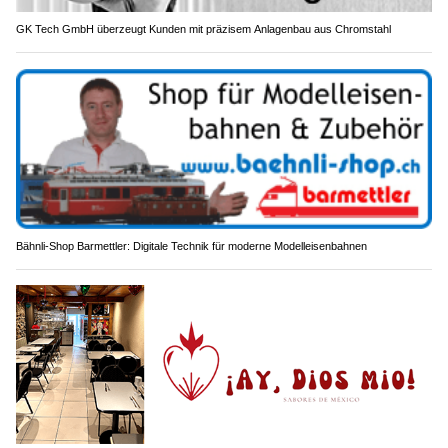
GK Tech GmbH überzeugt Kunden mit präzisem Anlagenbau aus Chromstahl
Bähnli-Shop Barmettler: Digitale Technik für moderne Modelleisenbahnen