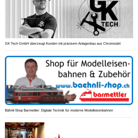
GK Tech GmbH überzeugt Kunden mit präzisem Anlagenbau aus Chromstahl
Bähnli-Shop Barmettler: Digitale Technik für moderne Modelleisenbahnen