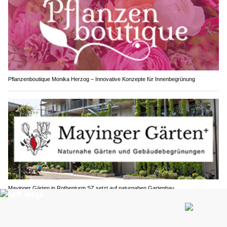
Pflanzenboutique Monika Herzog – Innovative Konzepte für Innenbegrünung
Mayinger Gärten in Rothenturm SZ setzt auf naturnahen Gartenbau