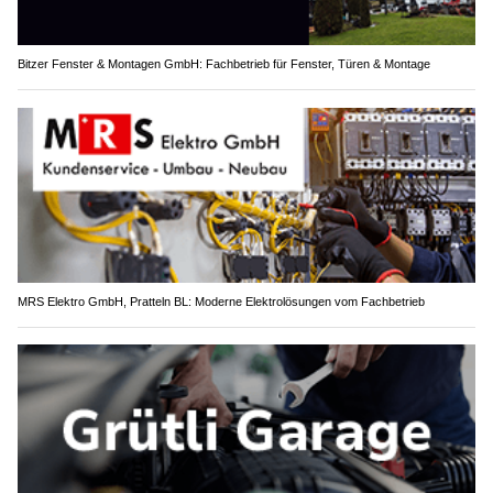
Bitzer Fenster & Montagen GmbH: Fachbetrieb für Fenster, Türen & Montage
MRS Elektro GmbH, Pratteln BL: Moderne Elektrolösungen vom Fachbetrieb