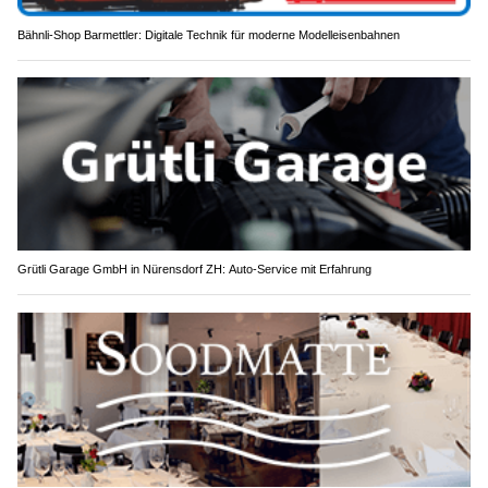
Bähnli-Shop Barmettler: Digitale Technik für moderne Modelleisenbahnen
Grütli Garage GmbH in Nürensdorf ZH: Auto-Service mit Erfahrung