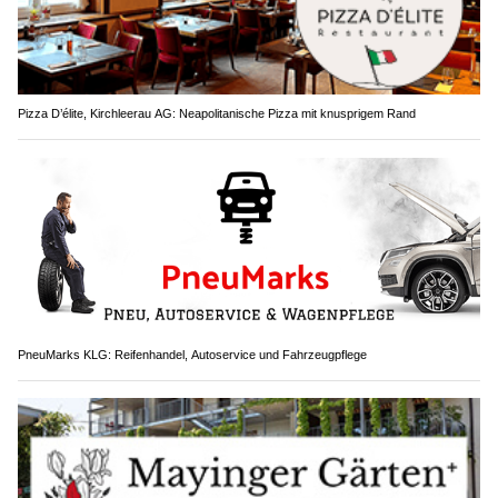
Pizza D’élite, Kirchleerau AG: Neapolitanische Pizza mit knusprigem Rand
PneuMarks KLG: Reifenhandel, Autoservice und Fahrzeugpflege